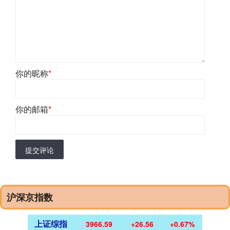
你的昵称
*
你的邮箱
*
提交评论
沪深京指数
上证综指
3966.59
+26.56
+0.67%