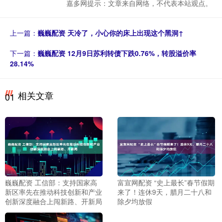
嘉多网提示：文章来自网络，不代表本站观点。
上一篇：
巍巍配资 天冷了，小心你的床上出现这个黑洞↑
下一篇：
巍巍配资 12月9日苏利转债下跌0.76%，转股溢价率
28.14%
相关文章
01
巍巍配资 工信部：支持国家高
富宣网配资 “史上最长”春节假期
新区率先在推动科技创新和产业
来了！连休9天，腊月二十八和
创新深度融合上闯新路、开新局
除夕均放假