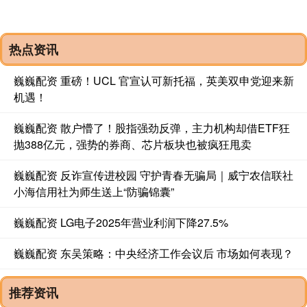
热点资讯
巍巍配资 重磅！UCL 官宣认可新托福，英美双申党迎来新
机遇！
巍巍配资 散户懵了！股指强劲反弹，主力机构却借ETF狂
抛388亿元，强势的券商、芯片板块也被疯狂甩卖
巍巍配资 反诈宣传进校园 守护青春无骗局｜威宁农信联社
小海信用社为师生送上“防骗锦囊”
巍巍配资 LG电子2025年营业利润下降27.5%
巍巍配资 东吴策略：中央经济工作会议后 市场如何表现？
推荐资讯