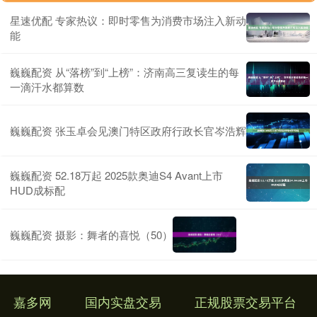
星速优配 专家热议：即时零售为消费市场注入新动
能
巍巍配资 从“落榜”到“上榜”：济南高三复读生的每
一滴汗水都算数
巍巍配资 张玉卓会见澳门特区政府行政长官岑浩辉
巍巍配资 52.18万起 2025款奥迪S4 Avant上市
HUD成标配
巍巍配资 摄影：舞者的喜悦（50）
嘉多网
国内实盘交易
正规股票交易平台