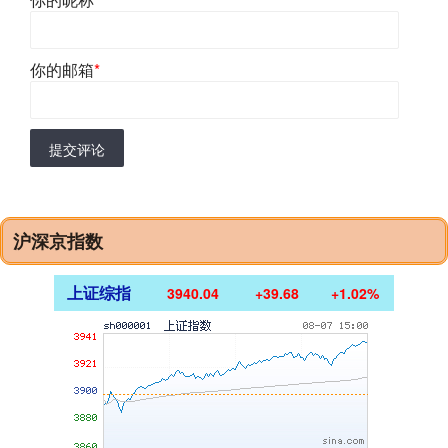
你的邮箱
*
提交评论
沪深京指数
上证综指
3940.04
+39.68
+1.02%