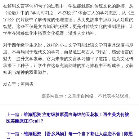
在解码文言字词和句子的过程中，学生能触摸到传统文化的脉搏。从
《论语》中的 “学而时习之，不亦说乎” 体会古人的学习态度，从《三
字经》的片段中了解传统的伦理道德，从历史故事中汲取为人处世的
智慧。这些不仅是文言知识的积累，更是对传统文化的深刻理解，让
学生在潜移默化中拓宽文化视野，滋养人文精神。
对于四年级学生来说，这样的小古文学习能让语文学习更具深度与厚
度。不再局限于现代文的学习，而是通过与古人 “对话”，感受语言的
魅力，提升文学素养。它为未来的文言学习铺平了道路，也为文化传
承播下了种子，让学生在这条充满韵味的学习旅程中不断成长，收获
知识与精神的双重滋养。
发布于：河南省
嘉多网提示：文章来自网络，不代表本站观点。
上一篇：
维海配资 注射级胶原蛋白海绵的天花板！再生美为何被
医美圈疯狂打call？
下一篇：
维海配资 【吾乡风物】每一个当下都让人恋恋不舍 | 陈思