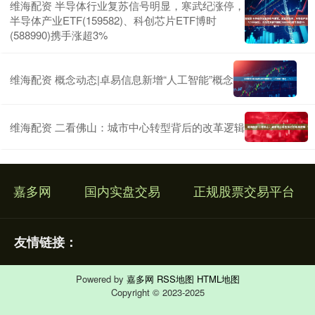
维海配资 半导体行业复苏信号明显，寒武纪涨停，
半导体产业ETF(159582)、科创芯片ETF博时
(588990)携手涨超3%
维海配资 概念动态|卓易信息新增“人工智能”概念
维海配资 二看佛山：城市中心转型背后的改革逻辑
嘉多网
国内实盘交易
正规股票交易平台
友情链接：
Powered by
嘉多网
RSS地图
HTML地图
Copyright
© 2023-2025