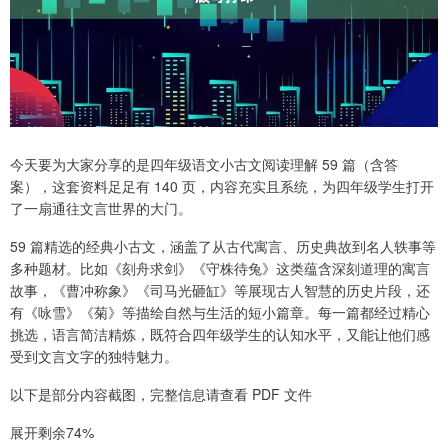
今天要为大家分享的是四年级语文小古文阅读理解 59 篇（含答
案），这套资料足足有 140 页，内容充实且系统，为四年级学生打开
了一扇通往文言世界的大门。
59 篇精选的经典小古文，涵盖了从古代寓言、历史典故到名人轶事等
多种题材。比如《刻舟求剑》《守株待兔》这类蕴含深刻道理的寓言
故事，《曹冲称象》《司马光砸缸》等展现古人智慧的历史片段，还
有《咏雪》《菊》等描绘自然与生活的短小篇章。每一篇都经过精心
挑选，语言简洁精炼，既符合四年级学生的认知水平，又能让他们感
受到文言文字的独特魅力。
以下是部分内容截图，完整信息请查看 PDF 文件
展开剩余74%