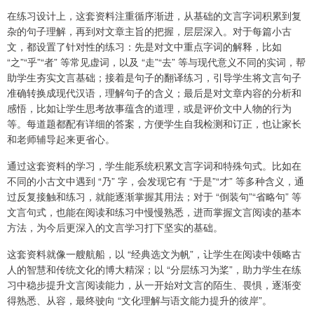
在练习设计上，这套资料注重循序渐进，从基础的文言字词积累到复
杂的句子理解，再到对文章主旨的把握，层层深入。对于每篇小古
文，都设置了针对性的练习：先是对文中重点字词的解释，比如
“之”“乎”“者” 等常见虚词，以及 “走”“去” 等与现代意义不同的实词，帮
助学生夯实文言基础；接着是句子的翻译练习，引导学生将文言句子
准确转换成现代汉语，理解句子的含义；最后是对文章内容的分析和
感悟，比如让学生思考故事蕴含的道理，或是评价文中人物的行为
等。每道题都配有详细的答案，方便学生自我检测和订正，也让家长
和老师辅导起来更省心。
通过这套资料的学习，学生能系统积累文言字词和特殊句式。比如在
不同的小古文中遇到 “乃” 字，会发现它有 “于是”“才” 等多种含义，通
过反复接触和练习，就能逐渐掌握其用法；对于 “倒装句”“省略句” 等
文言句式，也能在阅读和练习中慢慢熟悉，进而掌握文言阅读的基本
方法，为今后更深入的文言学习打下坚实的基础。
这套资料就像一艘航船，以 “经典选文为帆”，让学生在阅读中领略古
人的智慧和传统文化的博大精深；以 “分层练习为桨”，助力学生在练
习中稳步提升文言阅读能力，从一开始对文言的陌生、畏惧，逐渐变
得熟悉、从容，最终驶向 “文化理解与语文能力提升的彼岸”。