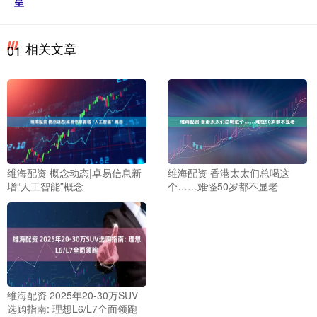
呈
相关文章
01
维海配资 概念动态|卓易信息新
维海配资 香港太太们总喝这
增“人工智能”概念
个……难怪50岁都不显老
维海配资 2025年20-30万SUV
选购指南: 理想L6/L7全面领跑