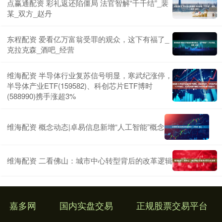
点赢通配资 彩礼返还陷僵局 法官智解“千千结”_裴
某_双方_赵丹
东程配资 爱看亿万富翁受罪的观众，这下有福了_
克拉克森_酒吧_经营
维海配资 半导体行业复苏信号明显，寒武纪涨停，
半导体产业ETF(159582)、科创芯片ETF博时
(588990)携手涨超3%
维海配资 概念动态|卓易信息新增“人工智能”概念
维海配资 二看佛山：城市中心转型背后的改革逻辑
嘉多网
国内实盘交易
正规股票交易平台