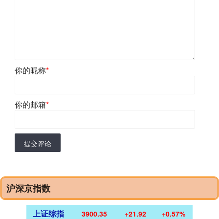
你的昵称
*
你的邮箱
*
提交评论
沪深京指数
上证综指
3900.35
+21.92
+0.57%