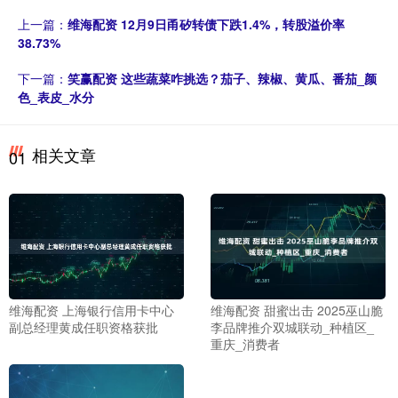
上一篇：
维海配资 12月9日甬矽转债下跌1.4%，转股溢价率
38.73%
下一篇：
笑赢配资 这些蔬菜咋挑选？茄子、辣椒、黄瓜、番茄_颜
色_表皮_水分
相关文章
01
维海配资 上海银行信用卡中心
维海配资 甜蜜出击 2025巫山脆
副总经理黄成任职资格获批
李品牌推介双城联动_种植区_
重庆_消费者