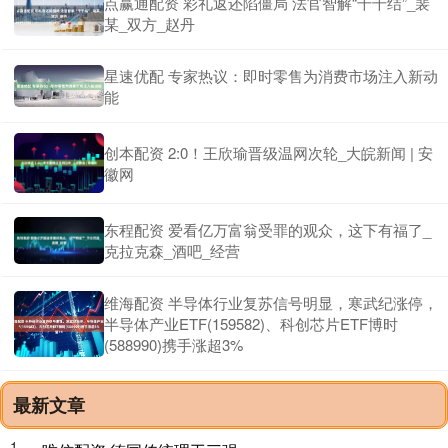
点赢通配资 彩礼返还陷僵局 法官智解“千千结”_裴
某_双方_赵丹
星速优配 专家热议：即时零售为消费市场注入新动
能
创本配资 2:0！王欣瑜晋级温网次轮_大皖新闻 | 安
徽网
东程配资 爱看亿万富翁受罪的观众，这下有福了_
克拉克森_酒吧_经营
维海配资 半导体行业复苏信号明显，寒武纪涨停，
半导体产业ETF(159582)、科创芯片ETF博时
(588990)携手涨超3%
最新文章
1、