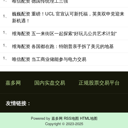
唯信配资 德国传统理工三强
巍巍配资 重磅！UCL 官宣认可新托福，英美双申党迎来
1、
新机遇！
1、
维海配资 五一来街区一起探索“好玩儿公共艺术计划”
1、
维海配资 各国都在跑：特朗普亲手拆了美元的地基
1、
唯信配资 当工商业储能参与电力交易
嘉多网
国内实盘交易
正规股票交易平台
友情链接：
Powered by
嘉多网
RSS地图
HTML地图
Copyright
© 2023-2025