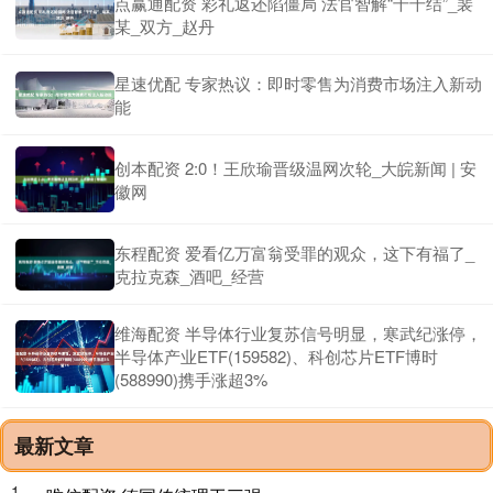
点赢通配资 彩礼返还陷僵局 法官智解“千千结”_裴
某_双方_赵丹
星速优配 专家热议：即时零售为消费市场注入新动
能
创本配资 2:0！王欣瑜晋级温网次轮_大皖新闻 | 安
徽网
东程配资 爱看亿万富翁受罪的观众，这下有福了_
克拉克森_酒吧_经营
维海配资 半导体行业复苏信号明显，寒武纪涨停，
半导体产业ETF(159582)、科创芯片ETF博时
(588990)携手涨超3%
最新文章
1、