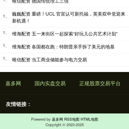
唯信配资 德国传统理工三强
巍巍配资 重磅！UCL 官宣认可新托福，英美双申党迎来
1、
新机遇！
1、
维海配资 五一来街区一起探索“好玩儿公共艺术计划”
1、
维海配资 各国都在跑：特朗普亲手拆了美元的地基
1、
唯信配资 当工商业储能参与电力交易
嘉多网
国内实盘交易
正规股票交易平台
友情链接：
Powered by
嘉多网
RSS地图
HTML地图
Copyright
© 2023-2025